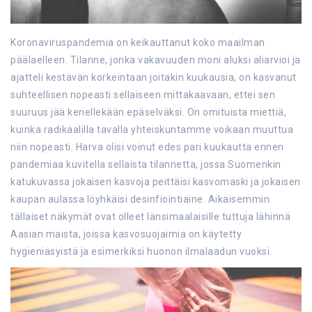
Koronaviruspandemia on keikauttanut koko maailman
päälaelleen. Tilanne, jonka vakavuuden moni aluksi aliarvioi ja
ajatteli kestävän korkeintaan joitakin kuukausia, on kasvanut
suhteellisen nopeasti sellaiseen mittakaavaan, ettei sen
suuruus jää kenellekään epäselväksi. On omituista miettiä,
kuinka radikaalilla tavalla yhteiskuntamme voikaan muuttua
niin nopeasti. Harva olisi voinut edes pari kuukautta ennen
pandemiaa kuvitella sellaista tilannetta, jossa Suomenkin
katukuvassa jokaisen kasvoja peittäisi kasvomaski ja jokaisen
kaupan aulassa löyhkäisi desinfiointiaine. Aikaisemmin
tällaiset näkymät ovat olleet länsimaalaisille tuttuja lähinnä
Aasian maista, joissa kasvosuojaimia on käytetty
hygieniasyistä ja esimerkiksi huonon ilmalaadun vuoksi.