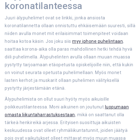
koronatilanteessa
Juuri älypuhelimet ovat se linkki, jonka ansiosta
koronatilannetta ollaan onnistuttu ehkäisemään suuresti, sillä
niiden avulla monet mit erilaisimmat toimenpiteet voidaan
hoitaa kotoa käsin. Jos joku siis
myy iphone puhelintaan
,
saattaa korona-aika olla paras mahdollinen hetki tehdä hyvä
diili puhelimella. Älypuhelinten avulla ollaan muuan muassa
pystytty tarjoamaan etäopetusta opiskelijoille niin, että kukin
on voinut seurata opetusta puhelimellaan. Myös monet
lasten kerhot ja muskarit ollaan puhelimen välityksellä
pystytty järjestämään etänä.
Älypuhelimista on ollut suuri hyöty myös aikuisille
poikkeustilanteessa. Moni aikuinen on joutunut
luopumaan
omasta liikuntaharrastuksestaan
, mikä on saattanut olla
tärkeä henkireikä arjessa. Erityisen suosittuja aikuisten
keskuudessa ovat olleet ryhmäliikuntatunnit, joiden jäätyä
pois ovat vaikutukset olleet mittavat myös muun muassa