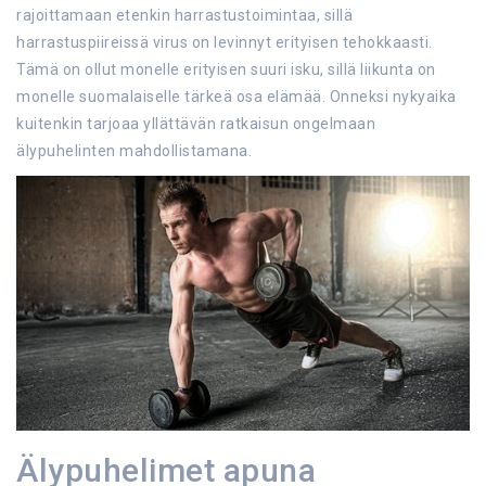
rajoittamaan etenkin harrastustoimintaa, sillä
harrastuspiireissä virus on levinnyt erityisen tehokkaasti.
Tämä on ollut monelle erityisen suuri isku, sillä liikunta on
monelle suomalaiselle tärkeä osa elämää. Onneksi nykyaika
kuitenkin tarjoaa yllättävän ratkaisun ongelmaan
älypuhelinten mahdollistamana.
Älypuhelimet apuna