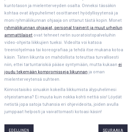
kuntotason ja mielenterveyden osalta. Onneksi tässäkin
kohtaa ovat älypuhelimet osoittaneet hyödyllisyytensä ja
moni ryhmäliikunnan ohjaaja on ottanut tästä kopin. Monet
ryhmäliikunnan ohjaajat, personal trainerit ja muut urheilun
ammattilaiset
ovat tehneet netin suoratoistopalveluihin
video-ohjeita liikkujien tueksi. Videolta voi katsoa
treeniohjelmaa tai koreografiaa ja tehdä itse mukana kotoa
käsin. Täten liikunta on mahdollista toteuttaa turvallisesti
niin, ettei tartuntariskiä pääse syntymään, mutta kukaan
ei
joudu tekemään kompromisseja liikunnan
ja oman
mielenterveytensä suhteen.
Kiinnostaisiko sinuakin kokeilla liikkumista älypuhelimesi
ohjeistamana? Ei muuta kuin nokka kohti nettiä siis! Löydät
netistä jopa satoja tuhansia eri ohjevideoita, joiden avulla
jumppaat helposti ja vaivattomasti kotoasi käsin!
EDELLINEN
SEURAAVA